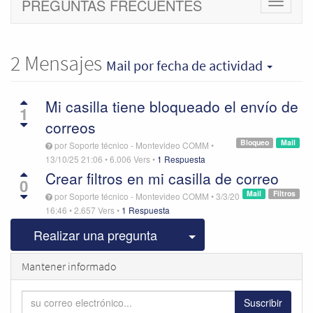
PREGUNTAS FRECUENTES
Cambiar
navegac
2
Mensajes
Mail
por fecha de actividad
Mi casilla tiene bloqueado el envío de
1
correos
Bloqueo
Mail
por
Soporte técnico - Montevideo COMM
•
13/10/25 21:06
•
6.006
Vers
•
1 Respuesta
Crear filtros en mi casilla de correo
0
Mail
Filtros
por
Soporte técnico - Montevideo COMM
•
3/3/20
16:46
•
2.657
Vers
•
1 Respuesta
Seleccionar publicac
Realizar una pregunta
Mantener informado
Suscribir