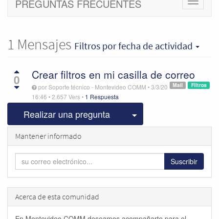
PREGUNTAS FRECUENTES
Cambiar
navegac
1
Mensajes
Filtros
por fecha de actividad
Crear filtros en mi casilla de correo
0
Mail
Filtros
por
Soporte técnico - Montevideo COMM
•
3/3/20
16:46
•
2.657
Vers
•
1 Respuesta
Seleccionar publicac
Realizar una pregunta
Mantener informado
Suscribir
Acerca de esta comunidad
En Montevideo COMM deseamos acompañarte para el