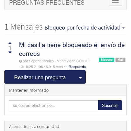
PREGUNTAS FRECUENTES
Cambiar
navegac
1
Mensajes
Bloqueo
por fecha de actividad
Mi casilla tiene bloqueado el envío de
1
correos
Bloqueo
Mail
por
Soporte técnico - Montevideo COMM
•
13/10/25 21:06
•
6.015
Vers
•
1 Respuesta
Seleccionar publicac
Realizar una pregunta
Mantener informado
Suscribir
Acerca de esta comunidad