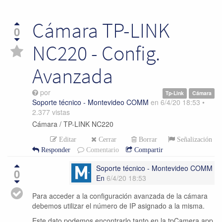
Cámara TP-LINK
0
NC220 - Config.
Avanzada
por
Tp-Link
Cámara
Soporte técnico - Montevideo COMM
en
6/4/20 18:53
•
2.377
vistas
Cámara / TP-LINK NC220
Editar
Cerrar
Borrar
Señalización
Responder
Comentario
Compartir
Soporte técnico - Montevideo COMM
0
En
6/4/20 18:53
Para acceder a la configuración avanzada de la cámara
debemos utilizar el número de IP asignado a la misma.
Este dato podemos encontrarlo tanto en la tpCamera app