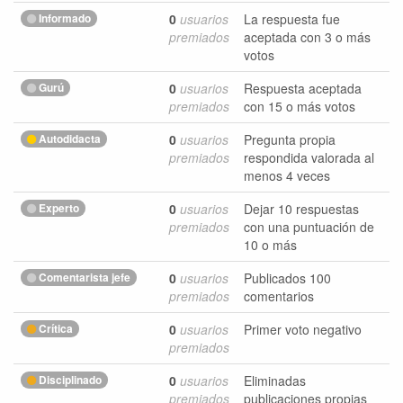
Informado
0
usuarios
La respuesta fue
premiados
aceptada con 3 o más
votos
Gurú
0
usuarios
Respuesta aceptada
premiados
con 15 o más votos
Autodidacta
0
usuarios
Pregunta propia
premiados
respondida valorada al
menos 4 veces
Experto
0
usuarios
Dejar 10 respuestas
premiados
con una puntuación de
10 o más
Comentarista jefe
0
usuarios
Publicados 100
premiados
comentarios
Crítica
0
usuarios
Primer voto negativo
premiados
Disciplinado
0
usuarios
Eliminadas
premiados
publicaciones propias