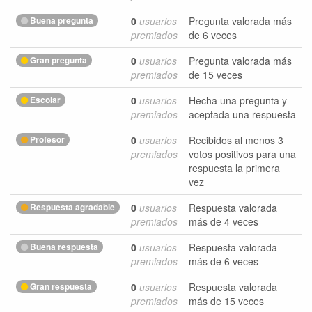
Buena pregunta
0
usuarios
Pregunta valorada más
premiados
de 6 veces
Gran pregunta
0
usuarios
Pregunta valorada más
premiados
de 15 veces
Escolar
0
usuarios
Hecha una pregunta y
premiados
aceptada una respuesta
Profesor
0
usuarios
Recibidos al menos 3
premiados
votos positivos para una
respuesta la primera
vez
Respuesta agradable
0
usuarios
Respuesta valorada
premiados
más de 4 veces
Buena respuesta
0
usuarios
Respuesta valorada
premiados
más de 6 veces
Gran respuesta
0
usuarios
Respuesta valorada
premiados
más de 15 veces