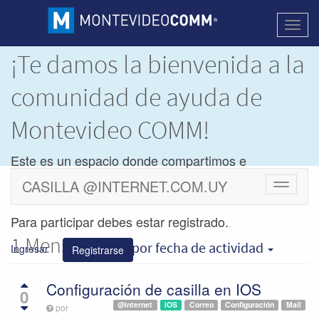
Activa
naveg
¡Te damos la bienvenida a la
comunidad de ayuda de
Montevideo COMM!
Este es un espacio donde compartimos e
intercambiamos dudas y soluciones de los
CASILLA @INTERNET.COM.UY
Cambiar
productos de
Montevideo COMM.
navegac
Para participar debes estar registrado.
.
1
Mensajes
iOS
por fecha de actividad
Ingresar
Registrarse
Configuración de casilla en IOS
0
@internet
iOS
Correo
Configuración
Mail
por